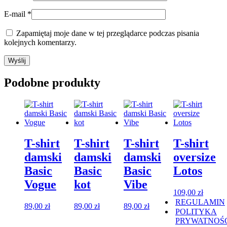
E-mail
*
Zapamiętaj moje dane w tej przeglądarce podczas pisania
kolejnych komentarzy.
Podobne produkty
T-shirt
T-shirt
T-shirt
T-shirt
damski
damski
damski
oversize
Basic
Basic
Basic
Lotos
Vogue
kot
Vibe
109,00
zł
REGULAMIN
89,00
zł
89,00
zł
89,00
zł
POLITYKA
PRYWATNOŚ