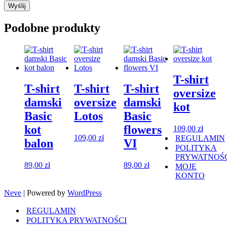
Podobne produkty
T-shirt
T-shirt
T-shirt
T-shirt
oversize
damski
oversize
damski
kot
Basic
Lotos
Basic
kot
flowers
109,00
zł
109,00
zł
REGULAMIN
balon
VI
POLITYKA
PRYWATNOŚ
89,00
zł
89,00
zł
MOJE
KONTO
Neve
| Powered by
WordPress
REGULAMIN
POLITYKA PRYWATNOŚCI