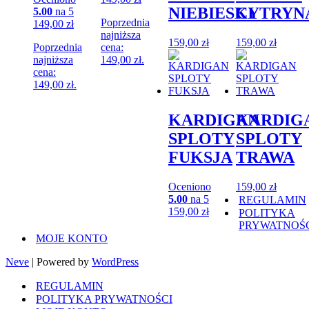
NIEBIESKI
CYTRYN
5.00
na 5
Poprzednia
149,00
zł
najniższa
159,00
zł
159,00
zł
Poprzednia
cena:
najniższa
149,00
zł
.
cena:
149,00
zł
.
KARDIGAN
KARDIG
SPLOTY
SPLOTY
FUKSJA
TRAWA
Oceniono
159,00
zł
5.00
na 5
REGULAMIN
159,00
zł
POLITYKA
PRYWATNOŚ
MOJE KONTO
Neve
| Powered by
WordPress
REGULAMIN
POLITYKA PRYWATNOŚCI