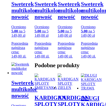
Sweterek
Sweterek
Sweterek
Sweterek
multikolor
multikolor
multikolor
multikolo
nowość
nowość
nowość
nowość
Oceniono
Oceniono
Oceniono
Oceniono
5.00
na 5
5.00
na 5
5.00
na 5
5.00
na 5
149,00
zł
149,00
zł
149,00
zł
149,00
zł
Poprzednia
Poprzednia
Poprzednia
Poprzednia
najniższa
najniższa
najniższa
najniższa
cena:
cena:
cena:
cena:
149,00
zł
.
149,00
zł
.
149,00
zł
.
149,00
zł
.
Podobne produkty
Sweterek
multikolor
nowość
KARDIGAN
KARDIGAN
DŁUGI
SPLOTY
SPLOTY
KARDIG
Oceniono