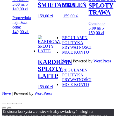
ŚMIETANKA
ZIELEŃ
5.00
na 5
SPLOTY
149,00
zł
TRAWA
159,00
zł
159,00
zł
Poprzednia
najniższa
Oceniono
cena:
5.00
na 5
149,00
zł
.
159,00
zł
REGULAMIN
POLITYKA
PRYWATNOŚCI
MOJE KONTO
KARDIGAN
Neve
| Powered by
WordPress
SPLOTY
REGULAMIN
LATTE
POLITYKA
PRYWATNOŚCI
MOJE KONTO
159,00
zł
Neve
| Powered by
WordPress
Ta strona korzysta z ciasteczek aby świadczyć usługi na