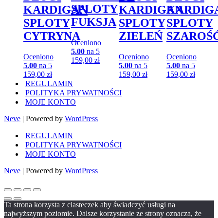
SPLOTY
KARDIGAN
KARDIGAN
KARDIG
FUKSJA
SPLOTY
SPLOTY
SPLOTY
CYTRYNA
ZIELEŃ
SZAROŚ
Oceniono
5.00
na 5
Oceniono
Oceniono
Oceniono
159,00
zł
5.00
na 5
5.00
na 5
5.00
na 5
159,00
zł
159,00
zł
159,00
zł
REGULAMIN
POLITYKA PRYWATNOŚCI
MOJE KONTO
Neve
| Powered by
WordPress
REGULAMIN
POLITYKA PRYWATNOŚCI
MOJE KONTO
Neve
| Powered by
WordPress
Ta strona korzysta z ciasteczek aby świadczyć usługi na
najwyższym poziomie. Dalsze korzystanie ze strony oznacza, że