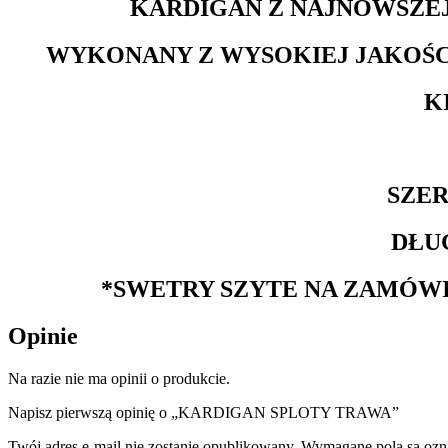
KARDIGAN Z NAJNOWSZEJ
WYKONANY Z WYSOKIEJ JAKOŚCI
K
SZER
DŁU
*SWETRY SZYTE NA ZAMÓWI
Opinie
Na razie nie ma opinii o produkcie.
Napisz pierwszą opinię o „KARDIGAN SPLOTY TRAWA”
Twój adres e-mail nie zostanie opublikowany.
Wymagane pola są oz