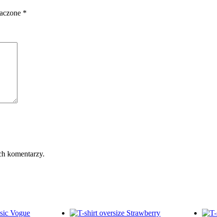
naczone
*
ch komentarzy.