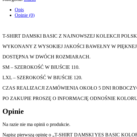
Opis
Opinie (0)
T-SHIRT DAMSKI BASIC Z NAJNOWSZEJ KOLEKCJI POLSK
WYKONANY Z WYSOKIEJ JAKOŚCI BAWEŁNY W PIĘKNEJ
DOSTĘPNA W DWÓCH ROZMIARACH.
SM – SZEROKOŚĆ W BIUŚCIE 110.
LXL – SZEROKOŚĆ W BIUŚCIE 120.
CZAS REALIZACJI ZAMÓWIENIA OKOŁO 5 DNI ROBOCZY
PO ZAKUPIE PROSZĘ O INFORMACJĘ ODNOŚNIE KOLORU
Opinie
Na razie nie ma opinii o produkcie.
Napisz pierwszą opinię o „T-SHIRT DAMSKI YES BASIC KO