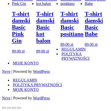
T-shirt
T-shirt
T-shirt
T-shirt
damski
damski
damski
damski
Basic
Basic
Basic
Basic
Pink
kot
positiano
Babe
Gin
balon
89,00
zł
89,00
zł
REGULAMIN
89,00
zł
89,00
zł
POLITYKA
PRYWATNOŚCI
MOJE KONTO
Neve
| Powered by
WordPress
REGULAMIN
POLITYKA PRYWATNOŚCI
MOJE KONTO
Neve
| Powered by
WordPress