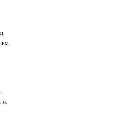
I.
IEM.
.
CH.