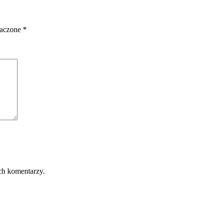
naczone
*
ch komentarzy.