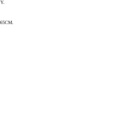
Y.
65CM.