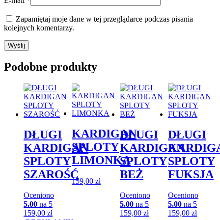
E-mail
*
Zapamiętaj moje dane w tej przeglądarce podczas pisania
kolejnych komentarzy.
Podobne produkty
KARDIGAN
DŁUGI
DŁUGI
DŁUGI
SPLOTY
KARDIGAN
KARDIGAN
KARDIG
LIMONKA
SPLOTY
SPLOTY
SPLOTY
SZAROŚĆ
BEŻ
FUKSJA
159,00
zł
Oceniono
Oceniono
Oceniono
5.00
na 5
5.00
na 5
5.00
na 5
159,00
zł
159,00
zł
159,00
zł