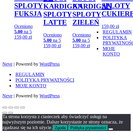
SPLOTY
SPLOTY
KARDIGAN
KARDIGAN
FUKSJA
CUKIER
SPLOTY
SPLOTY
LATTE
ZIELEŃ
Oceniono
159,00
zł
5.00
na 5
REGULAMIN
Oceniono
Oceniono
159,00
zł
POLITYKA
5.00
na 5
5.00
na 5
PRYWATNOŚ
159,00
zł
159,00
zł
MOJE
KONTO
Neve
| Powered by
WordPress
REGULAMIN
POLITYKA PRYWATNOŚCI
MOJE KONTO
Neve
| Powered by
WordPress
Ta strona korzysta z ciasteczek aby świadczyć usługi na
najwyższym poziomie. Dalsze korzystanie ze strony oznacza, że
zgadzasz się na ich użycie.
Zgoda
Polityka prywatności