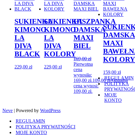
SUKIENKA
SUKIENKA
HISZPANKA
SUKIEN
KIMONO
KIMONO
DAMSKA
DAMSKA
LA
LA
MAXI
MAXI
DIVA
DIVA
BIEL
BAWEŁN
BLACK
KOLORY
KOLORY
169,00
zł
Pierwotna
229,00
zł
229,00
zł
cena
159,00
zł
wynosiła:
REGULAMIN
169,00 zł.
109,00
zł
Aktualna
POLITYKA
cena wynosi:
PRYWATNOŚ
109,00 zł.
MOJE
KONTO
Neve
| Powered by
WordPress
REGULAMIN
POLITYKA PRYWATNOŚCI
MOJE KONTO