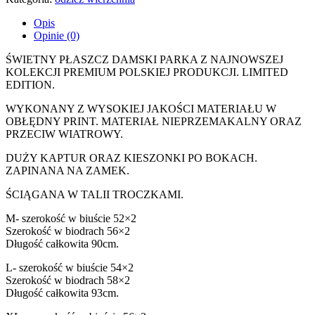
Opis
Opinie (0)
ŚWIETNY PŁASZCZ DAMSKI PARKA Z NAJNOWSZEJ
KOLEKCJI PREMIUM POLSKIEJ PRODUKCJI. LIMITED
EDITION.
WYKONANY Z WYSOKIEJ JAKOŚCI MATERIAŁU W
OBŁĘDNY PRINT. MATERIAŁ NIEPRZEMAKALNY ORAZ
PRZECIW WIATROWY.
DUŻY KAPTUR ORAZ KIESZONKI PO BOKACH.
ZAPINANA NA ZAMEK.
ŚCIĄGANA W TALII TROCZKAMI.
M- szerokość w biuście 52×2
Szerokość w biodrach 56×2
Długość całkowita 90cm.
L- szerokość w biuście 54×2
Szerokość w biodrach 58×2
Długość całkowita 93cm.