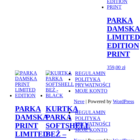
PARKA
DAMSKA
LIMITED
EDITION
PRINT
359,00
zł
REGULAMIN
POLITYKA
PRYWATNOŚCI
MOJE KONTO
Neve
| Powered by
WordPress
PARKA
KURTKA
REGULAMIN
DAMSKA
PARKA
POLITYKA
PRYWATNOŚCI
PRINT
SOFTSHELL
MOJE KONTO
LIMITED
BEŻ –