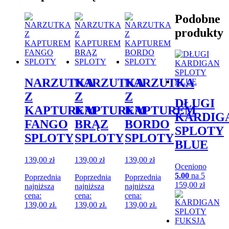
Podobne
produkty
NARZUTKA
NARZUTKA
NARZUTKA
Z
Z
Z
DŁUGI
KAPTUREM
KAPTUREM
KAPTUREM
KARDIG
FANGO
BRĄZ
BORDO
SPLOTY
SPLOTY
SPLOTY
SPLOTY
BLUE
139,00
zł
139,00
zł
139,00
zł
Oceniono
5.00
na 5
Poprzednia
Poprzednia
Poprzednia
159,00
zł
najniższa
najniższa
najniższa
cena:
cena:
cena:
139,00
zł
.
139,00
zł
.
139,00
zł
.