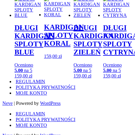
KARDIGAN
DŁUGI
DŁUGI
DŁUGI
SPLOTY
KARDIGAN
KARDIGAN
KARDIG
KORAL
SPLOTY
SPLOTY
SPLOTY
BLUE
ZIELEŃ
CYTRYN
159,00
zł
Oceniono
Oceniono
Oceniono
5.00
na 5
5.00
na 5
5.00
na 5
159,00
zł
159,00
zł
159,00
zł
REGULAMIN
POLITYKA PRYWATNOŚCI
MOJE KONTO
Neve
| Powered by
WordPress
REGULAMIN
POLITYKA PRYWATNOŚCI
MOJE KONTO