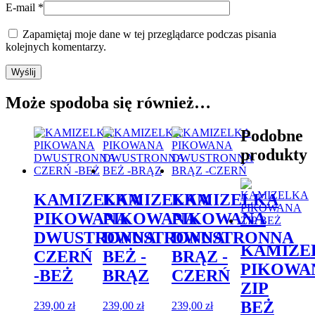
E-mail
*
Zapamiętaj moje dane w tej przeglądarce podczas pisania
kolejnych komentarzy.
Może spodoba się również…
Podobne
produkty
KAMIZELKA
KAMIZELKA
KAMIZELKA
PIKOWANA
PIKOWANA
PIKOWANA
DWUSTRONNA
DWUSTRONNA
DWUSTRONNA
KAMIZE
CZERŃ
BEŻ -
BRĄZ -
PIKOWA
-BEŻ
BRĄZ
CZERŃ
ZIP
BEŻ
239,00
zł
239,00
zł
239,00
zł