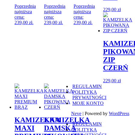
Poprzednia
Poprzednia
Poprzednia
229,00
zł
najniższa
najniższa
najniższa
cena:
cena:
cena:
239,00
zł
.
239,00
zł
.
239,00
zł
.
KAMIZE
PIKOWA
ZIP
CZERŃ
229,00
zł
REGULAMIN
POLITYKA
PRYWATNOŚCI
MOJE KONTO
Neve
| Powered by
WordPress
KAMIZELKA
KAMIZELKA
REGULAMIN
MAXI
DAMSKA
POLITYKA