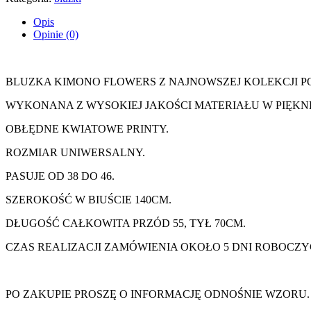
Opis
Opinie (0)
BLUZKA KIMONO FLOWERS Z NAJNOWSZEJ KOLEKCJI POL
WYKONANA Z WYSOKIEJ JAKOŚCI MATERIAŁU W PIĘKN
OBŁĘDNE KWIATOWE PRINTY.
ROZMIAR UNIWERSALNY.
PASUJE OD 38 DO 46.
SZEROKOŚĆ W BIUŚCIE 140CM.
DŁUGOŚĆ CAŁKOWITA PRZÓD 55, TYŁ 70CM.
CZAS REALIZACJI ZAMÓWIENIA OKOŁO 5 DNI ROBOCZY
PO ZAKUPIE PROSZĘ O INFORMACJĘ ODNOŚNIE WZORU.