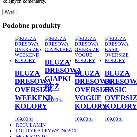
kolejnych komentarzy.
Podobne produkty
BLUZA
DRESOWA
BLUZA
BLUZA
BLUZA
CIAPKI
DRESOWA
DRESOWA
DRESOW
BEŻ
OVERSIZE
OVERSIZE
BASIC
WEEKEND
VOGUE
OVERSI
169,00
zł
KOLORY
KOLORY
KOLORY
169,00
zł
169,00
zł
169,00
zł
REGULAMIN
POLITYKA PRYWATNOŚCI
MOJE KONTO