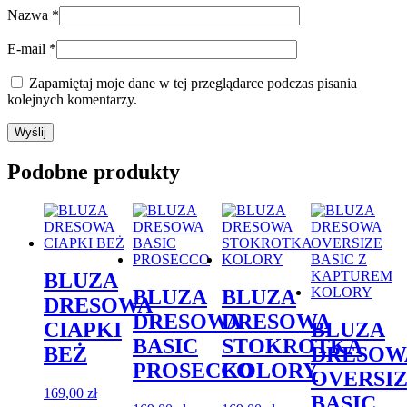
Nazwa
*
E-mail
*
Zapamiętaj moje dane w tej przeglądarce podczas pisania
kolejnych komentarzy.
Podobne produkty
BLUZA
BLUZA
BLUZA
DRESOWA
DRESOWA
DRESOWA
CIAPKI
BLUZA
BASIC
STOKROTKA
BEŻ
DRESOW
PROSECCO
KOLORY
OVERSI
169,00
zł
BASIC