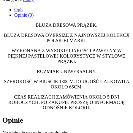
Opis
Opinie (0)
BLUZA DRESOWA PRĄŻEK.
BLUZA DRESOWA OVERSIZE Z NAJNOWSZEJ KOLEKCJI
POLSKIEJ MARKI.
WYKONANA Z WYSOKIEJ JAKOŚCI BAWEŁNY W
PIĘKNEJ PASTELOWEJ KOLORYSTYCE W STYLOWE
PRĄŻKI.
ROZMIAR UNIWERSALNY.
SZEROKOŚĆ W BIUŚCIE 130CM. DŁUGOŚĆ CAŁKOWITA
OKOLO 65CM.
CZAS REALIZACJI ZAMÓWIENIA OKOŁO 5 DNI
ROBOCZYCH. PO ZAKUPIE PROSZĘ O INFORMACJĘ
ODNOŚNIE KOLORU.
Opinie
Na razie nie ma opinii o produkcie.